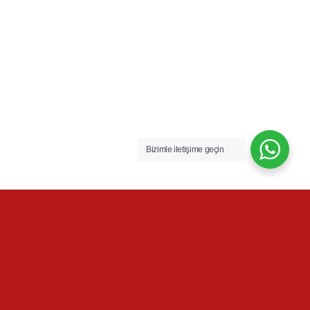
Bizimle iletişime geçin
Blog
Buradasınız:
Anasayfa
/
Blog
/
Uncategorized
/
Post Formats is a theme feature introduced with Version 3.1. Post
Formats...