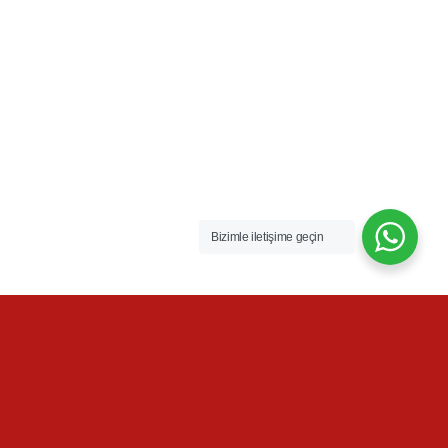
Bizimle iletişime geçin
Blog
Buradasınız:
Anasayfa
/
Blog
/
News
/
This is a post with post format of type Link