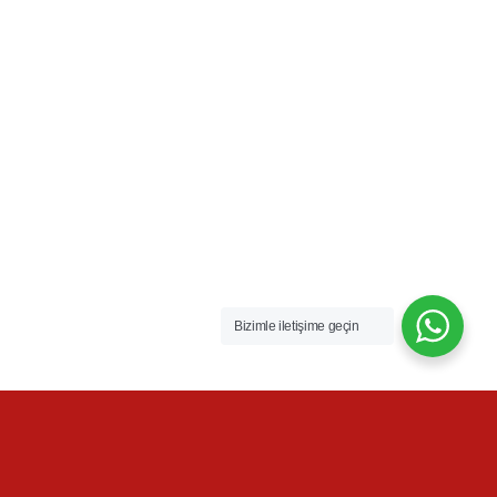
Bizimle iletişime geçin
Archiv für die Kategorie: Genel
Buradasınız:
Anasayfa
/
Blog
/
Genel