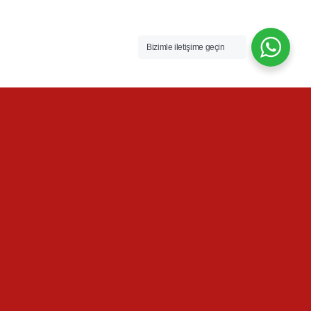
Bizimle iletişime geçin
kaza-tespit-tutanagibuton
Buradasınız:
Anasayfa
/
Ana Sayfa
/
kaza-tespit-tutanagibuton