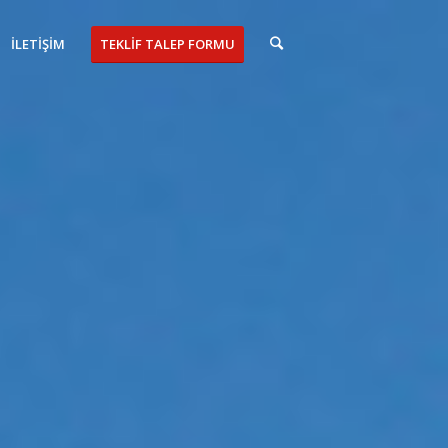
İLETİŞİM
TEKLİF TALEP FORMU