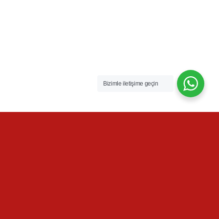
Bizimle iletişime geçin
yat_sigortasi
Buradasınız:
Anasayfa
/
Ana Sayfa
/
yat_sigortasi